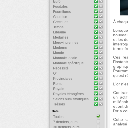
Euro
Féodales
Fournitures
Gauloise
À chaqu
Grecques
Jetons
Lorsque
Librairie
nouveau
Médailles
et les d
Mérovingiennes
interrog
Moderne
terminé
Monde
Ces réa
Monnaie locale
l'instan
Monnaie spécifique
graphiqu
Nécessité
Pourtan
Or
qu'est r
Provinciales
Rome
L'or n'e
Royale
Contrair
Royales étrangères
un acti
Salons numismatiques
millénai
Trésors
et ont d
l'or a c
Date
Toutes
Cette c
7 derniers jours
analysé 
30 derniers jours