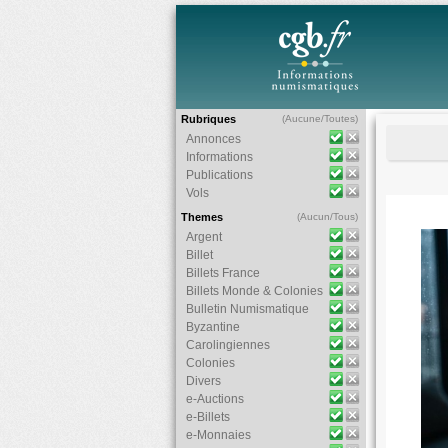
Rubriques
(
Aucune
/
Toutes
)
Annonces
Informations
Publications
Vols
Themes
(
Aucun
/
Tous
)
Argent
Billet
Billets France
Billets Monde & Colonies
Bulletin Numismatique
Byzantine
Carolingiennes
Colonies
Divers
e-Auctions
e-Billets
e-Monnaies