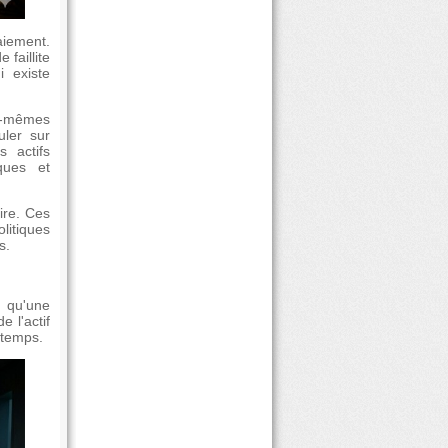
aiement.
faillite
i existe
s-mêmes
uler sur
 actifs
ques et
aire. Ces
litiques
s.
 qu'une
 l'actif
 temps.