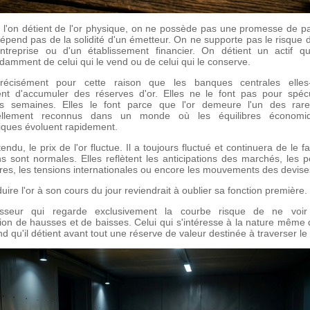
 l'on détient de l'or physique, on ne possède pas une promesse de p
pend pas de la solidité d'un émetteur. On ne supporte pas le risque de 
ntreprise ou d'un établissement financier. On détient un actif qu
amment de celui qui le vend ou de celui qui le conserve.
précisément pour cette raison que les banques centrales elle
ent d'accumuler des réserves d'or. Elles ne le font pas pour spéc
s semaines. Elles le font parce que l'or demeure l'un des rares
sellement reconnus dans un monde où les équilibres économi
tiques évoluent rapidement.
endu, le prix de l'or fluctue. Il a toujours fluctué et continuera de le f
ns sont normales. Elles reflètent les anticipations des marchés, les po
res, les tensions internationales ou encore les mouvements des devise
uire l'or à son cours du jour reviendrait à oublier sa fonction première.
tisseur qui regarde exclusivement la courbe risque de ne voir
on de hausses et de baisses. Celui qui s'intéresse à la nature même de
 qu'il détient avant tout une réserve de valeur destinée à traverser le