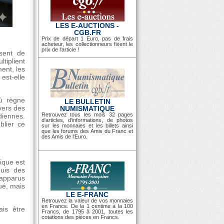
LES E-AUCTIONS -
CGB.FR
Prix de départ 1 Euro, pas de frais
acheteur, les collectionneurs fixent le
prix de l'article !
ssent de
tiplient
ent, les
est-elle
où règne
LE BULLETIN
vers des
NUMISMATIQUE
Retrouvez tous les mois 32 pages
diennes.
d'articles, d'informations, de photos
blier ce
sur les monnaies et les billets ainsi
que les forums des Amis du Franc et
des Amis de l'Euro.
sique est
puis des
 apparus
ué, mais
LE E-FRANC
Retrouvez la valeur de vos monnaies
en Francs. De la 1 centime à la 100
ais être
Francs, de 1795 à 2001, toutes les
cotations des pièces en Francs.