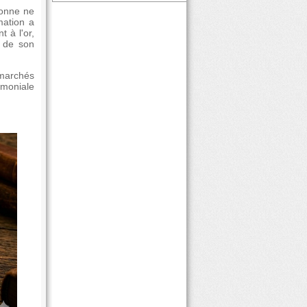
sonne ne
mation a
 à l'or,
e de son
 marchés
imoniale