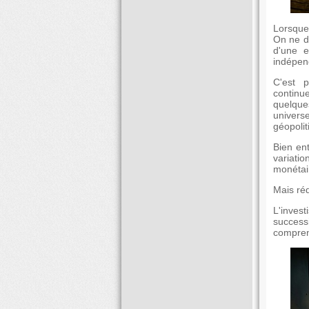
Lorsque
On ne dé
d'une e
indépend
C'est 
continu
quelque
univer
géopoli
Bien ent
variatio
monétai
Mais réd
L'inves
successi
comprend