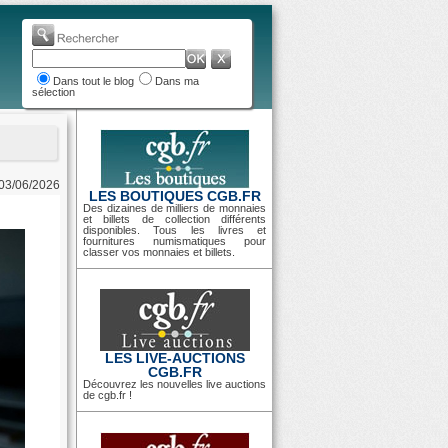
Dans tout le blog
Dans ma
sélection
 03/06/2026
LES BOUTIQUES CGB.FR
Des dizaines de milliers de monnaies
et billets de collection différents
disponibles. Tous les livres et
fournitures numismatiques pour
classer vos monnaies et billets.
LES LIVE-AUCTIONS
CGB.FR
Découvrez les nouvelles live auctions
de cgb.fr !