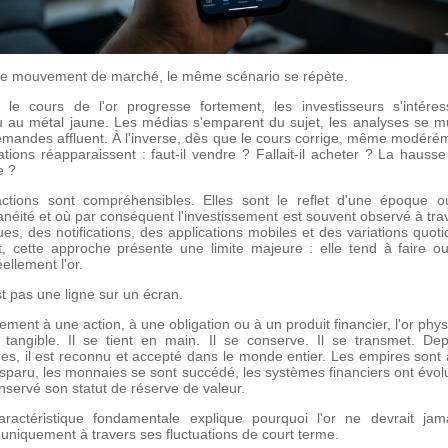
e mouvement de marché, le même scénario se répète.
 le cours de l'or progresse fortement, les investisseurs s'intére
 au métal jaune. Les médias s'emparent du sujet, les analyses se mul
emandes affluent. À l'inverse, dès que le cours corrige, même modérém
ations réapparaissent : faut-il vendre ? Fallait-il acheter ? La hausse 
e ?
ctions sont compréhensibles. Elles sont le reflet d'une époque 
tanéité et où par conséquent l'investissement est souvent observé à tra
es, des notifications, des applications mobiles et des variations quoti
t, cette approche présente une limite majeure : elle tend à faire ou
éellement l'or.
st pas une ligne sur un écran.
ement à une action, à une obligation ou à un produit financier, l'or phy
f tangible. Il se tient en main. Il se conserve. Il se transmet. De
res, il est reconnu et accepté dans le monde entier. Les empires sont
isparu, les monnaies se sont succédé, les systèmes financiers ont évol
onservé son statut de réserve de valeur.
aractéristique fondamentale explique pourquoi l'or ne devrait jam
uniquement à travers ses fluctuations de court terme.