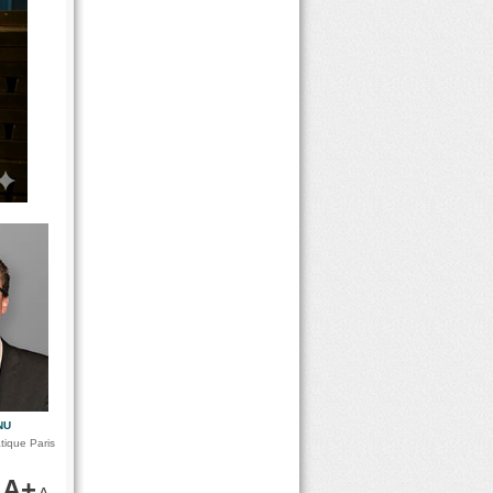
NU
ique Paris
A+