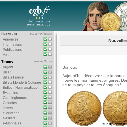
Rubriques
(
Aucune
/
Toutes
)
Annonces
Nouvelle
Informations
Publications
Vols
Themes
(
Aucun
/
Tous
)
Bonjour,
Argent
Billet
Aujourd'hui découvrez sur la bout
Billets France
nouvelles monnaies étrangères. Da
Billets Monde & Colonies
de tous pays et toutes époques !
Bulletin Numismatique
Byzantine
Carolingiennes
Colonies
Divers
e-Auctions
e-Billets
e-Monnaies