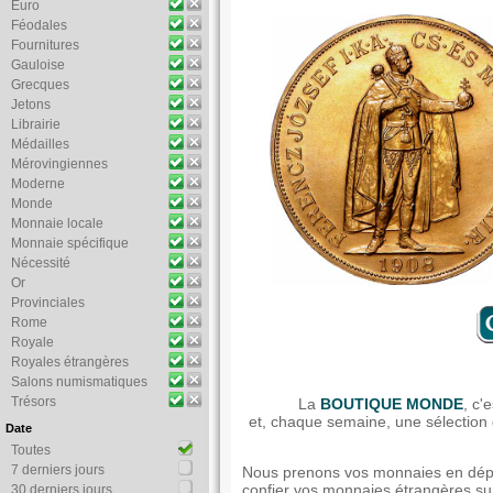
Euro
Féodales
Fournitures
Gauloise
Grecques
Jetons
Librairie
Médailles
Mérovingiennes
Moderne
Monde
Monnaie locale
Monnaie spécifique
Nécessité
Or
Provinciales
Rome
Royale
Royales étrangères
Salons numismatiques
Trésors
La
BOUTIQUE MONDE
, c'
et, chaque semaine, une sélectio
Date
Toutes
7 derniers jours
Nous prenons vos monnaies en dépôt
confier vos monnaies étrangères su
30 derniers jours