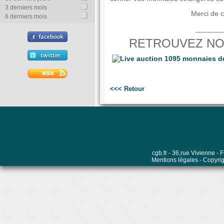
3 derniers mois
Merci de c
6 derniers mois
_______
RETROUVEZ NO
<<< Retour
cgb.fr - 36,rue Vivienne 
Mentions légales
- Copyrig