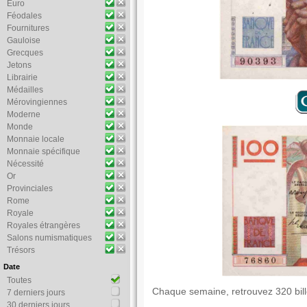
Euro
Féodales
Fournitures
Gauloise
Grecques
Jetons
Librairie
Médailles
Mérovingiennes
Moderne
Monde
Monnaie locale
Monnaie spécifique
Nécessité
Or
Provinciales
Rome
Royale
Royales étrangères
Salons numismatiques
Trésors
Date
Toutes
Chaque semaine, retrouvez 320 bil
7 derniers jours
30 derniers jours