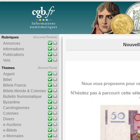
Rubriques
(
Aucune
/
Toutes
)
Annonces
Nouvell
Informations
Publications
Vols
Themes
(
Aucun
/
Tous
)
Argent
Billet
Nous vous proposons pour cet
Billets France
Billets Monde & Colonies
N'hésitez pas à parcourir cette sél
Bulletin Numismatique
Byzantine
Carolingiennes
Colonies
Divers
e-Auctions
e-Billets
e-Monnaies