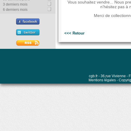
Vous souhaitez vendre... Nous pren
3 derniers mois
n'hésitez pas à 
6 derniers mois
Merci de collection
<<< Retour
cgb.fr - 36,rue Vivienne 
Mentions légales
- Copyrig