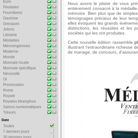
Euro
Nous avons le plaisir de vous pr
Féodales
entièrement consacré à la médaille, 
Fournitures
mémoire. Bien plus que de simples o
témoignages précieux de leur temp
Gauloise
elles évoquent les grands événements
Grecques
distinctions, les réussites et les 
Jetons
sociétés qui les ont produites.
Librairie
Médailles
Cette nouvelle édition rassemble
p
Mérovingiennes
illustrant l’extraordinaire richesse 
Moderne
de mariage, de concours, d’assuranc
Monde
Monnaie locale
Monnaie spécifique
Nécessité
Or
Provinciales
Rome
Royale
Royales étrangères
Salons numismatiques
Trésors
Date
Toutes
7 derniers jours
30 derniers jours