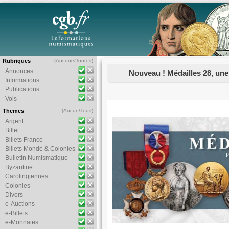
Rubriques
(
Aucune
/
Toutes
)
Annonces
Nouveau ! Médailles 28, une i
Informations
Publications
Vols
Themes
(
Aucun
/
Tous
)
Argent
Billet
Billets France
Billets Monde & Colonies
Bulletin Numismatique
Byzantine
Carolingiennes
Colonies
Divers
e-Auctions
e-Billets
e-Monnaies