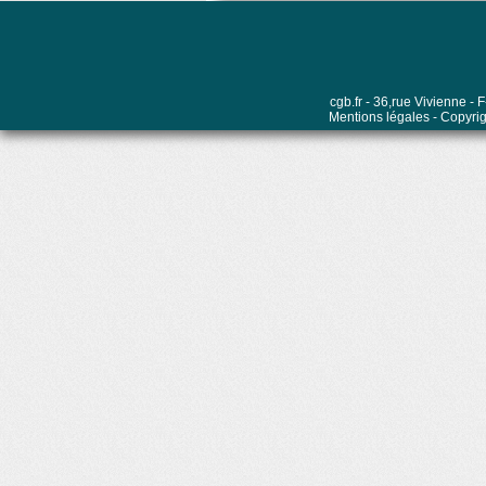
cgb.fr - 36,rue Vivienne 
Mentions légales
- Copyrig