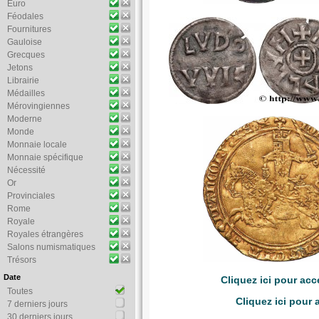
Euro
Féodales
Fournitures
Gauloise
Grecques
Jetons
Librairie
Médailles
Mérovingiennes
Moderne
Monde
Monnaie locale
Monnaie spécifique
Nécessité
Or
Provinciales
Rome
Royale
Royales étrangères
Salons numismatiques
Trésors
Date
Cliquez ici pour ac
Toutes
Cliquez ici pour
7 derniers jours
30 derniers jours