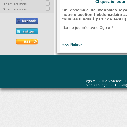
Cliquez ici pou
3 derniers mois
6 derniers mois
Un ensemble de monnaies royal
notre e-auction hebdomadaire av
tous les lundis à partir de 14h00)
Bonne journée avec Cgb.
fr
!
<<< Retour
cgb.fr - 36,rue Vivienne 
Mentions légales
- Copyrig