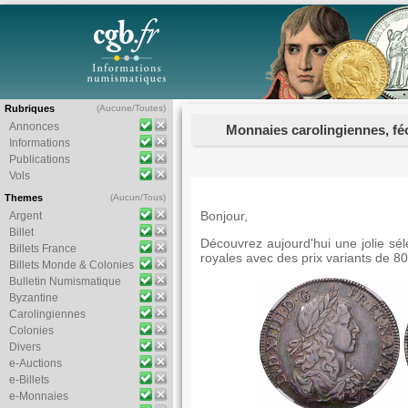
Rubriques
(
Aucune
/
Toutes
)
Annonces
Monnaies carolingiennes, féo
Informations
Publications
Vols
Themes
(
Aucun
/
Tous
)
Bonjour,
Argent
Billet
Découvrez aujourd'hui une jolie sé
Billets France
royales avec des prix variants de 8
Billets Monde & Colonies
Bulletin Numismatique
Byzantine
Carolingiennes
Colonies
Divers
e-Auctions
e-Billets
e-Monnaies