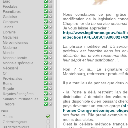
Euro
Féodales
Fournitures
Nous constatons ce jour grâce
Gauloise
modification de la législation co
Grecques
Chapitre Ier de
Le service universel 
Jetons
Je vous laisse apprécier :
Librairie
http://www.legifrance.gouv.fr/
idSectionTA=LEGISCTA00002743
Médailles
Mérovingiennes
La phrase modifiée est
'L'insert
Moderne
précieux est interdite dans les e
Monde
déclarée, les envois recommandés et
Monnaie locale
leur dépôt et leur distribution
. '.
Monnaie spécifique
Nécessité
Non ? Si, si... Le signataire d
Or
Montebourg, redresseur productif de
Provinciales
Il y a tout lieu de penser que deux o
Rome
Royale
- la Poste a déjà restreint l'an d
Royales étrangères
distribution à domicile des valeur
Salons numismatiques
plus disponible qu'en passant cherc
Trésors
pays devenant un coupe-gorge (
si
France Orange mécanique, clique
Date
ses facteurs. Elle prend exemple su
Toutes
moins des cibles.
7 derniers jours
C'est la célèbre méthode français
30 derniers jours