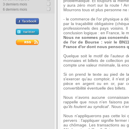
problématique. Et toujours la même l
3 derniers mois
y aura zéro mort sur la route ! Arr
6 derniers mois
Mourrons tous et plus personne ne 
- le commerce de l'or physique a dé
par la traçabilité obligatoire (chèqu
professionnels des pays voisins. Il
conclusion logique : en France, le m
Nous ne sommes pas concernés 
de l'or de Bourse : voir le BN
France
d'or dont nous pensons qu'
Quelque soit le motif de l'auteur de
monnaies et billets de collection p
compte une valeur minimale, là enco
Si on prend le texte au pied de l
s'exercer qu'au comptoir, il n'est p
pièce en argent ou en or, par co
convertibilité éventuelle des billets.
Nous n'avons aucune connaissanc
rappelle que nous n'en faisons pas
qu'ils foutent au syndicat
'. Nous n'e
Nous n'appliquerons pas cette loi 
pervers : l'appliquer signifie ferm
au chômage. Les transactions au g