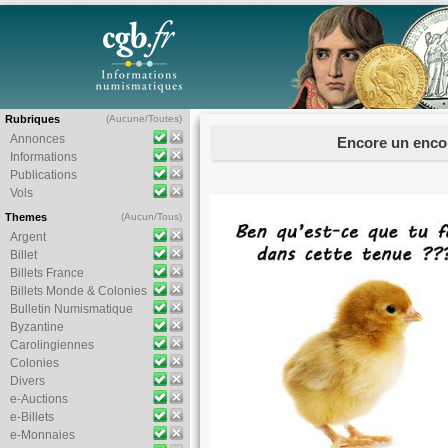
Rubriques
(
Aucune
/
Toutes
)
Annonces
Encore un enco
Informations
Publications
Vols
Themes
(
Aucun
/
Tous
)
Argent
Billet
Billets France
Billets Monde & Colonies
Bulletin Numismatique
Byzantine
Carolingiennes
Colonies
Divers
e-Auctions
e-Billets
e-Monnaies