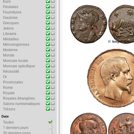
Euro
Féodales
Fournitures
Gauloise
Grecques
Jetons
Librairie
Médailles
Mérovingiennes
Moderne
Monde
Monnaie locale
Monnaie spécifique
Nécessité
Or
Provinciales
Rome
Royale
Royales étrangères
Salons numismatiques
Trésors
Date
Toutes
7 derniers jours
30 derniers jours