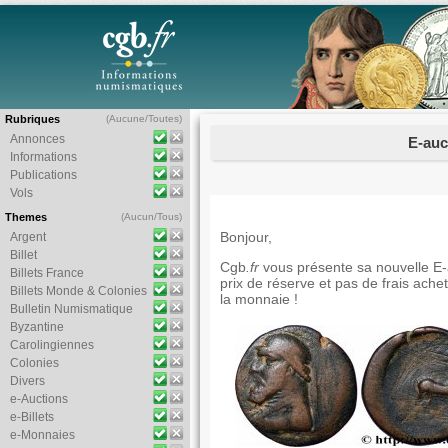
Rubriques
(
Aucune
/
Toutes
)
Annonces
E-auc
Informations
Publications
Vols
Themes
(
Aucun
/
Tous
)
Bonjour,
Argent
Billet
Cgb
.fr
vous présente sa nouvelle E-a
Billets France
prix de réserve et pas de frais ache
Billets Monde & Colonies
la monnaie !
Bulletin Numismatique
Byzantine
Carolingiennes
Colonies
Divers
e-Auctions
e-Billets
e-Monnaies