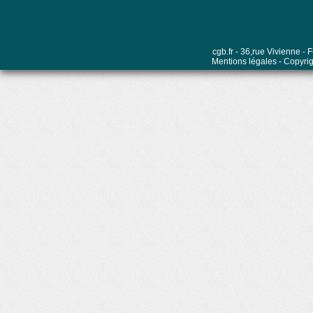
cgb.fr - 36,rue Vivienne 
Mentions légales
- Copyrig