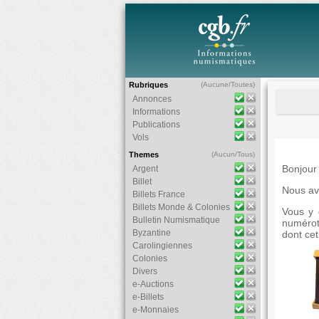
Rubriques
(
Aucune
/
Toutes
)
Annonces
Informations
Publications
Vols
Themes
(
Aucun
/
Tous
)
Bonjour 
Argent
Billet
Nous avo
Billets France
Billets Monde & Colonies
Vous y 
Bulletin Numismatique
numérot
Byzantine
dont cet
Carolingiennes
Colonies
Divers
e-Auctions
e-Billets
e-Monnaies