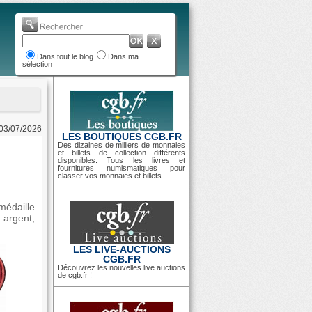
Dans tout le blog
Dans ma
sélection
 03/07/2026
LES BOUTIQUES CGB.FR
Des dizaines de milliers de monnaies
et billets de collection différents
disponibles. Tous les livres et
fournitures numismatiques pour
classer vos monnaies et billets.
médaille
 argent,
LES LIVE-AUCTIONS
CGB.FR
Découvrez les nouvelles live auctions
de cgb.fr !