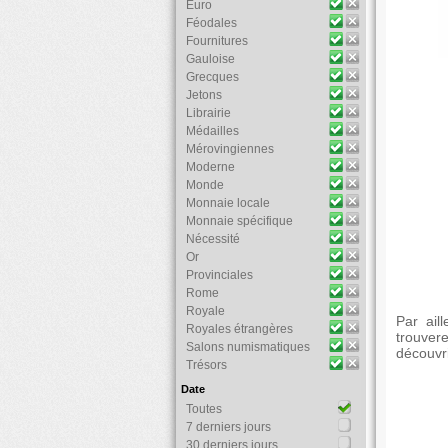
Euro
Féodales
Fournitures
Gauloise
Grecques
Jetons
Librairie
Médailles
Mérovingiennes
Moderne
Monde
Monnaie locale
Monnaie spécifique
Nécessité
Or
Provinciales
Rome
Royale
Par ail
Royales étrangères
trouver
Salons numismatiques
découvri
Trésors
Date
Toutes
7 derniers jours
30 derniers jours