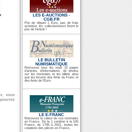
LES E-AUCTIONS -
CGB.FR
Prix de départ 1 Euro, pas de frais
acheteur, les collectionneurs fixent le
prix de l'article !
LE BULLETIN
NUMISMATIQUE
Retrouvez tous les mois 32 pages
d'articles, d'informations, de photos
sur les monnaies et les billets ainsi
que les forums des Amis du Franc et
des Amis de l'Euro.
ux, vous
pourrez
LE E-FRANC
Retrouvez la valeur de vos monnaies
en Francs. De la 1 centime à la 100
Francs, de 1795 à 2001, toutes les
cotations des pièces en Francs.