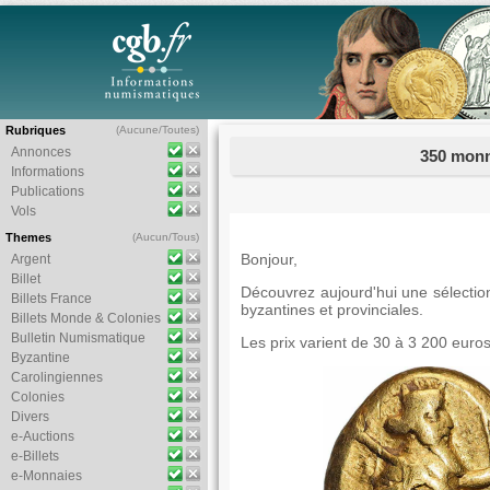
Rubriques
(
Aucune
/
Toutes
)
Annonces
350 monn
Informations
Publications
Vols
Themes
(
Aucun
/
Tous
)
Bonjour,
Argent
Billet
Découvrez aujourd'hui une sélecti
Billets France
byzantines et provinciales.
Billets Monde & Colonies
Bulletin Numismatique
Les prix varient de 30 à 3 200 euro
Byzantine
Carolingiennes
Colonies
Divers
e-Auctions
e-Billets
e-Monnaies