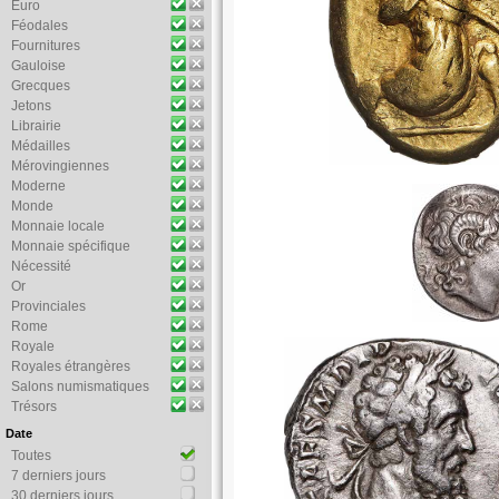
Euro
Féodales
Fournitures
Gauloise
Grecques
Jetons
Librairie
Médailles
Mérovingiennes
Moderne
Monde
Monnaie locale
Monnaie spécifique
Nécessité
Or
Provinciales
Rome
Royale
Royales étrangères
Salons numismatiques
Trésors
Date
Toutes
7 derniers jours
30 derniers jours